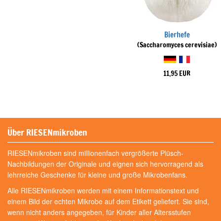
Bierhefe
(Saccharomyces cerevisiae)
11,95 EUR
Über RIESENmikroben
RIESENmikroben sind millionenfach vergrößerte Plüsch-
Nachbildungen der Originale und eignen sich hervorragend als
lehrreiche Geschenke für kleine und große Mikrobenfans.
Alle RIESENmikroben werden mit einem Informationstext und
einem Bild der echten Mikrobe auf dem Etikett geliefert. Sie sind,
wenn nicht anders angegeben, für Kinder aller Altersstufen