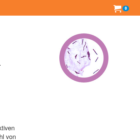
0
.
ktiven
hl von