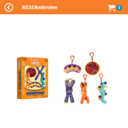
RIESENmikroben
0