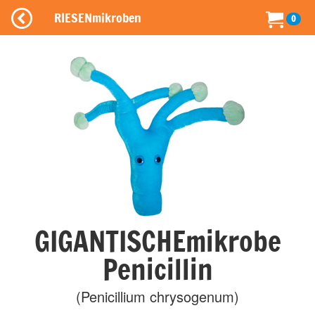
RIESENmikroben
0
GIGANTISCHEmikrobe
Penicillin
(Penicillium chrysogenum)