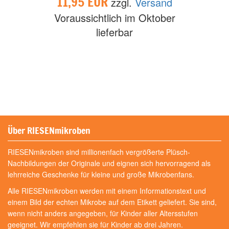
11,95 EUR
zzgl.
Versand
Voraussichtlich im Oktober
lieferbar
Über RIESENmikroben
RIESENmikroben sind millionenfach vergrößerte Plüsch-
Nachbildungen der Originale und eignen sich hervorragend als
lehrreiche Geschenke für kleine und große Mikrobenfans.
Alle RIESENmikroben werden mit einem Informationstext und
einem Bild der echten Mikrobe auf dem Etikett geliefert. Sie sind,
wenn nicht anders angegeben, für Kinder aller Altersstufen
geeignet. Wir empfehlen sie für Kinder ab drei Jahren.