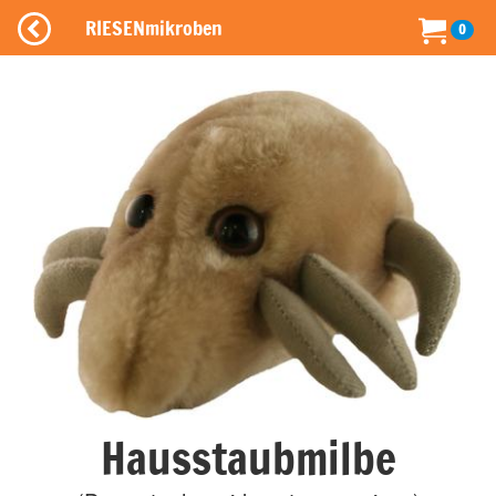
RIESENmikroben
0
Hausstaubmilbe