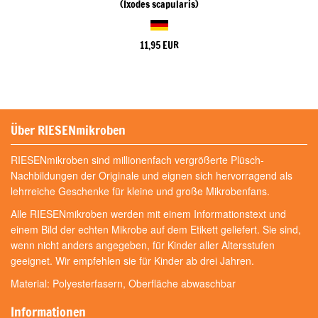
(Ixodes scapularis)
11,95 EUR
Über RIESENmikroben
RIESENmikroben sind millionenfach vergrößerte Plüsch-
Nachbildungen der Originale und eignen sich hervorragend als
lehrreiche Geschenke für kleine und große Mikrobenfans.
Alle RIESENmikroben werden mit einem Informationstext und
einem Bild der echten Mikrobe auf dem Etikett geliefert. Sie sind,
wenn nicht anders angegeben, für Kinder aller Altersstufen
geeignet. Wir empfehlen sie für Kinder ab drei Jahren.
Material: Polyesterfasern, Oberfläche abwaschbar
Informationen