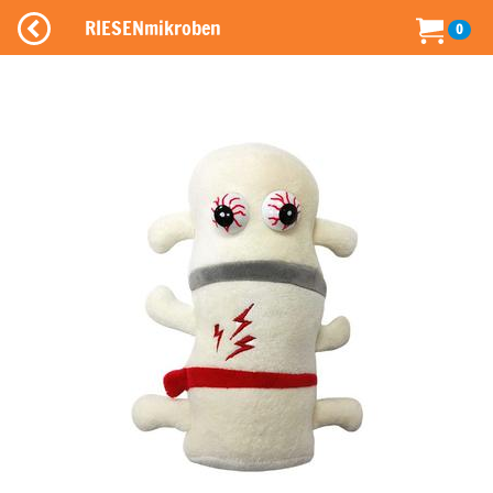
RIESENmikroben
0