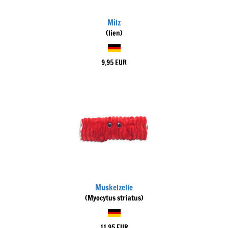
Milz
(lien)
9,95 EUR
Muskelzelle
(Myocytus striatus)
11,95 EUR