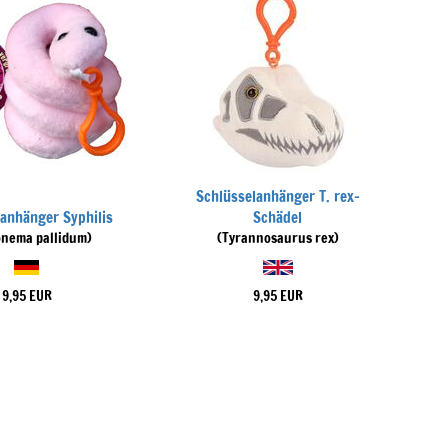
Schlüsselanhänger T. rex-
lanhänger Syphilis
Schädel
onema pallidum)
(Tyrannosaurus rex)
9,95 EUR
9,95 EUR