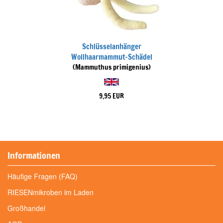
Schlüsselanhänger
Wollhaarmammut-Schädel
(Mammuthus primigenius)
9,95 EUR
Informationen
Häufige Fragen (FAQ)
RIESENmikroben im Laden
Großhandel