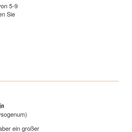
von 5-9
en Sie
in
rysogenum)
 aber ein großer