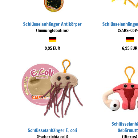
Schlüsselanhänger Antikörper
Schlüsselanhänge
(Immunglobuline)
(SARS-CoV-
9,95 EUR
6,95 EUR
Schlüsselanh
Schlüsselanhänger E. coli
Gebärmutt
(Escherichia coli)
(Uterus)