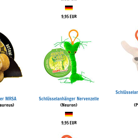
9,95 EUR
Schlüssela
ger MRSA
Schlüsselanhänger Nervenzelle
 aureus)
(Neuron)
(
9,95 EUR