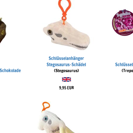
Schlüsselanhänger
Stegosaurus-Schädel
Schlüsse
 Schokolade
(Stegosaurus)
(Trep
9,95 EUR