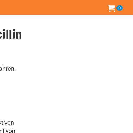
0
illin
Jahren.
ktiven
hl von