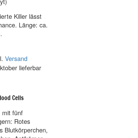
yt)
erte Killer lässt
hance. Länge: ca.
.
l.
Versand
ktober lieferbar
ood Cells
mit fünf
gern: Rotes
s Blutkörperchen,