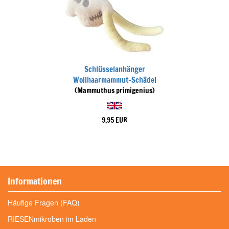
Schlüsselanhänger
Wollhaarmammut-Schädel
(Mammuthus primigenius)
9,95 EUR
Informationen
Häufige Fragen (FAQ)
RIESENmikroben im Laden