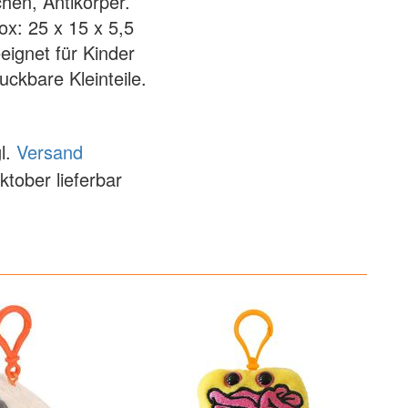
chen, Antikörper.
x: 25 x 15 x 5,5
eignet für Kinder
uckbare Kleinteile.
l.
Versand
ktober lieferbar