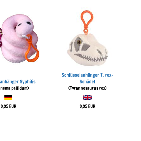
Schlüsselanhänger T. rex-
lanhänger Syphilis
Schädel
onema pallidum)
(Tyrannosaurus rex)
9,95 EUR
9,95 EUR