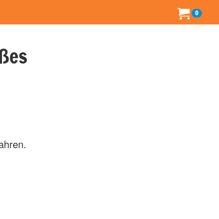
0
ßes
Jahren.