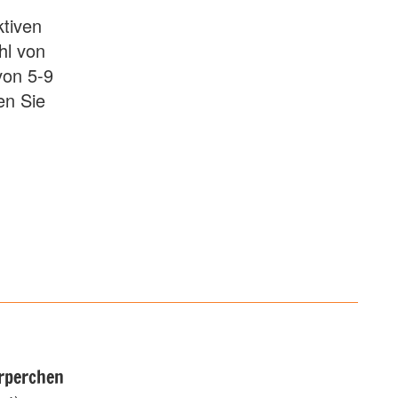
ktiven
hl von
von 5-9
en Sie
rperchen