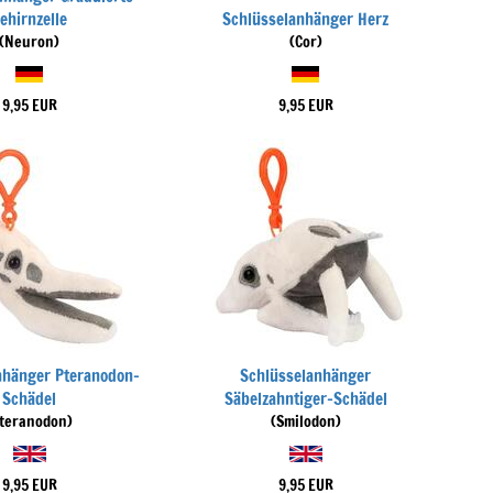
ehirnzelle
Schlüsselanhänger Herz
(Neuron)
(Cor)
9,95 EUR
9,95 EUR
nhänger Pteranodon-
Schlüsselanhänger
Schädel
Säbelzahntiger-Schädel
Pteranodon)
(Smilodon)
9,95 EUR
9,95 EUR