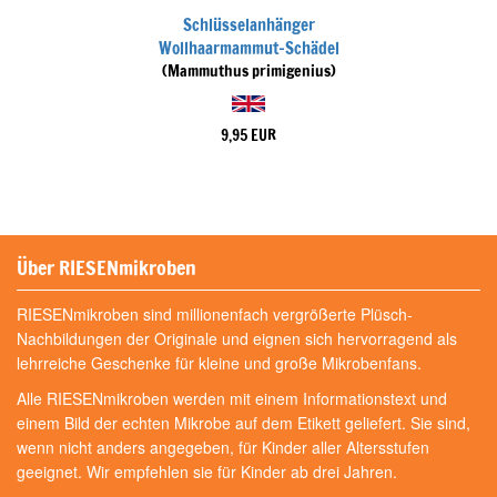
Schlüsselanhänger
Wollhaarmammut-Schädel
(Mammuthus primigenius)
9,95 EUR
Über RIESENmikroben
RIESENmikroben sind millionenfach vergrößerte Plüsch-
Nachbildungen der Originale und eignen sich hervorragend als
lehrreiche Geschenke für kleine und große Mikrobenfans.
Alle RIESENmikroben werden mit einem Informationstext und
einem Bild der echten Mikrobe auf dem Etikett geliefert. Sie sind,
wenn nicht anders angegeben, für Kinder aller Altersstufen
geeignet. Wir empfehlen sie für Kinder ab drei Jahren.