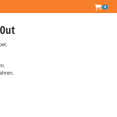
0
 Out
el,
cm.
Jahren.