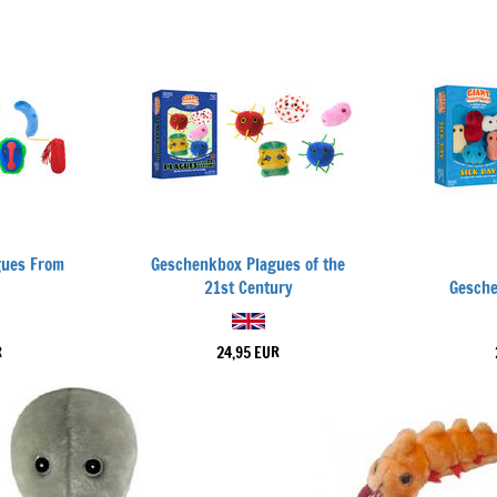
gues From
Geschenkbox Plagues of the
21st Century
Gesche
R
24,95 EUR