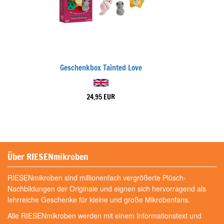
Geschenkbox Tainted Love
24,95 EUR
Über RIESENmikroben
RIESENmikroben sind millionenfach vergrößerte Plüsch-
Nachbildungen der Originale und eignen sich hervorragend als
lehrreiche Geschenke für kleine und große Mikrobenfans.
Alle RIESENmikroben werden mit einem Informationstext und