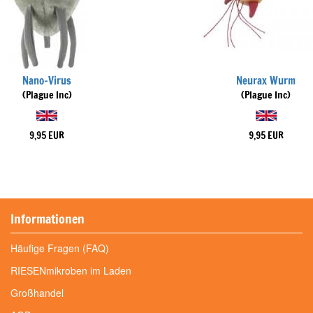
Nano-Virus
Neurax Wurm
(Plague Inc)
(Plague Inc)
9,95 EUR
9,95 EUR
Informationen
Häufige Fragen (FAQ)
RIESENmikroben im Laden
Großhandel