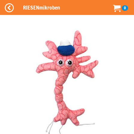
RIESENmikroben
0