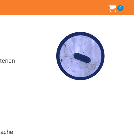
0
terien
rache