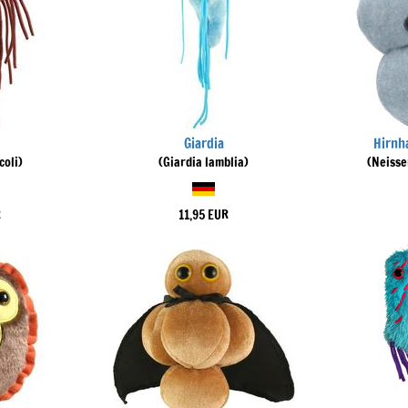
Giardia
Hirnh
coli)
(Giardia lamblia)
(Neisse
R
11,95 EUR