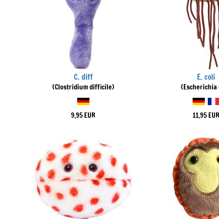
C. diff
E. coli
(Clostridium difficile)
(Escherichia 
9,95 EUR
11,95 EU