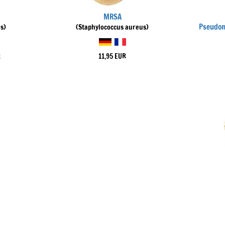
MRSA
Pseudom
s)
(Staphylococcus aureus)
R
11,95 EUR