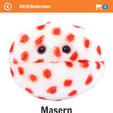
RIESENmikroben
0
Masern