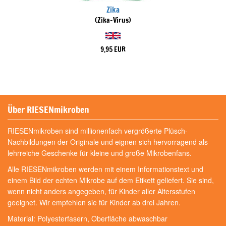
Zika
(Zika-Virus)
9,95 EUR
Über RIESENmikroben
RIESENmikroben sind millionenfach vergrößerte Plüsch-
Nachbildungen der Originale und eignen sich hervorragend als
lehrreiche Geschenke für kleine und große Mikrobenfans.
Alle RIESENmikroben werden mit einem Informationstext und
einem Bild der echten Mikrobe auf dem Etikett geliefert. Sie sind,
wenn nicht anders angegeben, für Kinder aller Altersstufen
geeignet. Wir empfehlen sie für Kinder ab drei Jahren.
Material: Polyesterfasern, Oberfläche abwaschbar