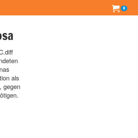
0
osa
.diff
endeten
onas
ion als
t, gegen
ötigen.