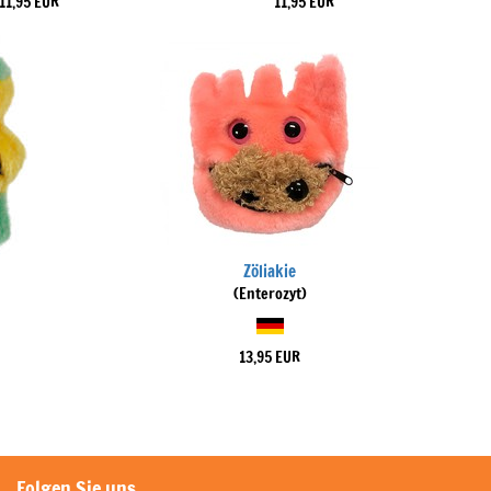
11,95 EUR
11,95 EUR
Zöliakie
(Enterozyt)
13,95 EUR
Folgen Sie uns