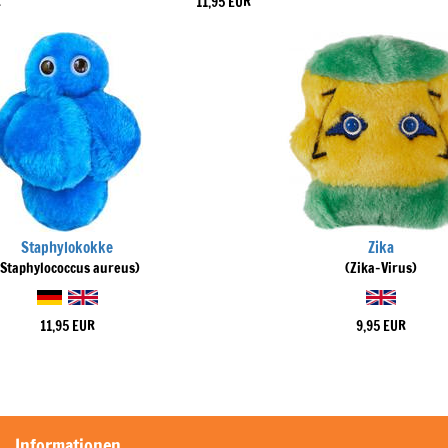
R
11,95 EUR
Staphylokokke
Zika
(Staphylococcus aureus)
(Zika-Virus)
11,95 EUR
9,95 EUR
Informationen