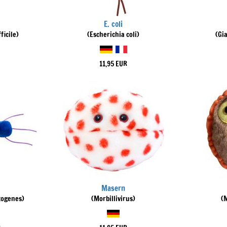
E. coli
ficile)
(Escherichia coli)
(Gi
11,95 EUR
Masern
togenes)
(Morbillivirus)
(