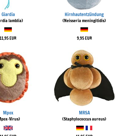
Giardia
Hirnhautentzündung
ardia lamblia)
(Neisseria meningitidis)
11,95 EUR
9,95 EUR
Mpox
MRSA
Mpox-Virus)
(Staphylococcus aureus)