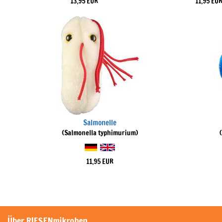
13,95 EUR
11,95 EU
Salmonelle
(Salmonella typhimurium)
11,95 EUR
Über RIESENmikroben